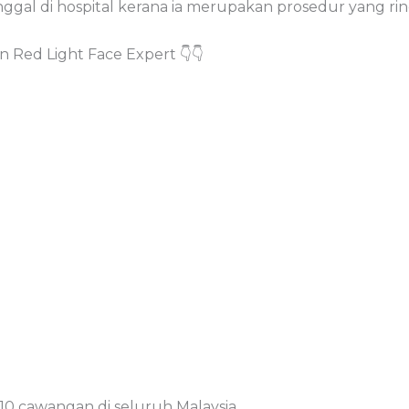
inggal di hospital kerana ia merupakan prosedur yang r
 Red Light Face Expert 👇👇
 10 cawangan di seluruh Malaysia