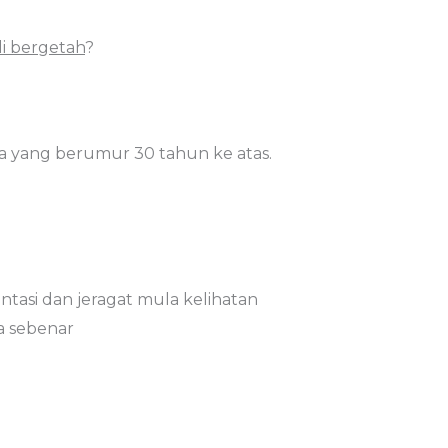
i bergetah
?
a yang berumur 30 tahun ke atas.
tasi dan jeragat mula kelihatan
a sebenar