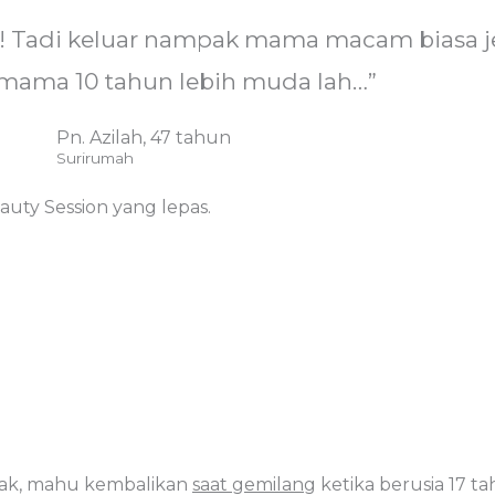
 Tadi keluar nampak mama macam biasa je,
ama 10 tahun lebih muda lah…”
Pn. Azilah, 47 tahun
Surirumah
auty Session yang lepas.
nak, mahu kembalikan
saat gemilang
ketika berusia 17 t